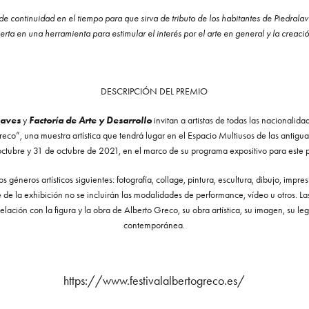
de continuidad en el tiempo para que sirva de tributo de los habitantes de Piedralave
rta en una herramienta para estimular el interés por el arte en general y la creació
DESCRIPCIÓN DEL PREMIO
laves
y
Factoría de Arte y Desarrollo
invitan a artistas de todas las nacionalida
Greco”, una muestra artística que tendrá lugar en el Espacio Multiusos de las antigu
octubre y 31 de octubre de 2021, en el marco de su programa expositivo para este p
s géneros artísticos siguientes: fotografía, collage, pintura, escultura, dibujo, impres
 de la exhibición no se incluirán las modalidades de performance, vídeo u otros. Las
lación con la figura y la obra de Alberto Greco, su obra artística, su imagen, su leg
contemporánea.
https://www.festivalalbertogreco.es/