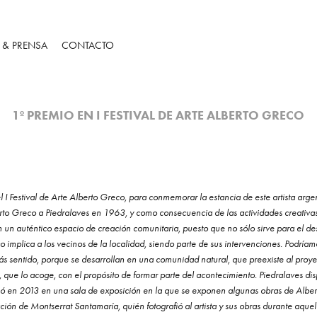
S & PRENSA
CONTACTO
1º PREMIO EN I FESTIVAL DE ARTE ALBERTO GRECO
el I Festival de Arte Alberto Greco, para conmemorar la estancia de este artista ar
rto Greco a Piedralaves en 1963, y como consecuencia de las actividades creativas 
en un auténtico espacio de creación comunitaria, puesto que no sólo sirve para el d
o implica a los vecinos de la localidad, siendo parte de sus intervenciones. Podría
ás sentido, porque se desarrollan en una comunidad natural, que preexiste al proye
que lo acoge, con el propósito de formar parte del acontecimiento. Piedralaves di
mó en 2013 en una sala de exposición en la que se exponen algunas obras de Albe
ación de Montserrat Santamaría, quién fotografió al artista y sus obras durante aque