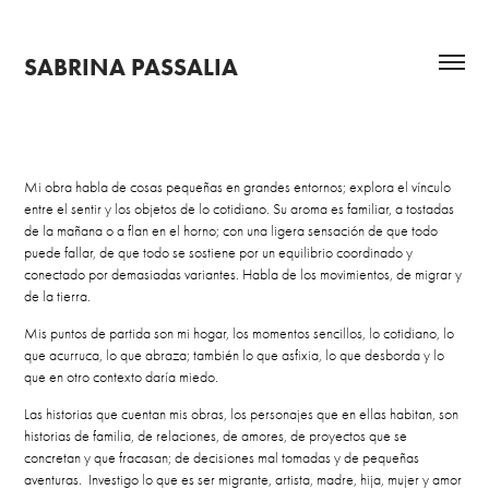
SABRINA PASSALIA
Mi obra habla de cosas pequeñas en grandes entornos; explora el vínculo
entre el sentir y los objetos de lo cotidiano. Su aroma es familiar, a tostadas
de la mañana o a flan en el horno; con una ligera sensación de que todo
puede fallar, de que todo se sostiene por un equilibrio coordinado y
conectado por demasiadas variantes. Habla de los movimientos, de migrar y
de la tierra.
Mis puntos de partida son mi hogar, los momentos sencillos, lo cotidiano, lo
que acurruca, lo que abraza; también lo que asfixia, lo que desborda y lo
que en otro contexto daría miedo.
Las historias que cuentan mis obras, los personajes que en ellas habitan, son
historias de familia, de relaciones, de amores, de proyectos que se
concretan y que fracasan; de decisiones mal tomadas y de pequeñas
aventuras. Investigo lo que es ser migrante, artista, madre, hija, mujer y amor