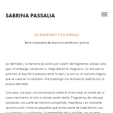
SABRINA PASSALIA
LO INMENSO Y LO INTIMO
Serie compuesta de escultura cerámica y pintura
La identidad y la memoria se construyen a partir de fragmentos: piezas rotas
que, sin embargo, conservan su integridad en el imaginario. Lo roto que no
está roto; el equilibrio precario entre lo real y lo onírico, el realismo mágico
que se cuela en lo cotidiano. Me propongo una reconexión poética con la
propia identidad.
Una casa, una taza, una conversación sobre el último viaje, el sonido de un
nuevo nacimiento, el olor a comida recién hecha. Fragmentos de vida que
componen una suerte de memoria compartida, imperfecta y en constante
reconstrucción. Historias pequeñas que forman parte de cada familia, con
sus silencios y sus alborotos. Lo perceptible de lo invisible, una columna