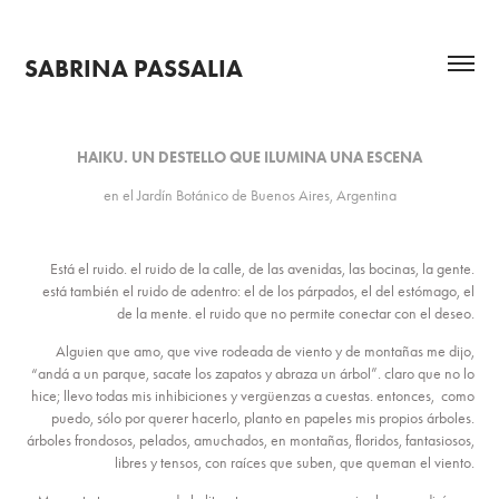
SABRINA PASSALIA
HAIKU. UN DESTELLO QUE ILUMINA UNA ESCENA
en el Jardín Botánico de Buenos Aires, Argentina
Está el ruido. el ruido de la calle, de las avenidas, las bocinas, la gente.
está también el ruido de adentro: el de los párpados, el del estómago, el
de la mente. el ruido que no permite conectar con el deseo.
Alguien que amo, que vive rodeada de viento y de montañas me dijo,
“andá a un parque, sacate los zapatos y abraza un árbol”. claro que no lo
hice; llevo todas mis inhibiciones y vergüenzas a cuestas. entonces, como
puedo, sólo por querer hacerlo, planto en papeles mis propios árboles.
árboles frondosos, pelados, amuchados, en montañas, floridos, fantasiosos,
libres y tensos, con raíces que suben, que queman el viento.