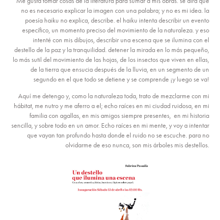
Me gusta tomar cosas de la literatura para sumar a mis obras. se dirá que
no es necesario explicar la imagen con una palabra; y no es mi idea. la
poesía haiku no explica, describe. el haiku intenta describir un evento
específico, un momento preciso del movimiento de la naturaleza. y eso
intenté con mis dibujos, describir una escena que se ilumina con el
destello de la paz y la tranquilidad. detener la mirada en lo más pequeño,
lo más sutil del movimiento de las hojas, de los insectos que viven en ellas,
de la tierra que ensucia después de la lluvia, en un segmento de un
segundo en el que todo se detiene y se comprende ¡y luego se va!
Aquí me detengo y, como la naturaleza toda, trato de mezclarme con mi
hábitat, me nutro y me aferro a el; echo raíces en mi ciudad ruidosa, en mi
familia con agallas, en mis amigos siempre presentes, en mi historia
sencilla, y sobre todo en un amor. Echo raíces en mi mente, y voy a intentar
que vayan tan profundo hasta donde el ruido no se escuche. para no
olvidarme de eso nunca, son mis árboles mis destellos.