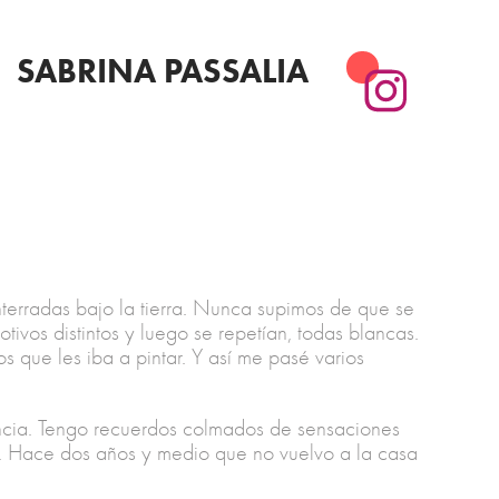
SABRINA PASSALIA
terradas bajo la tierra. Nunca supimos de que se
vos distintos y luego se repetían, todas blancas.
os que les iba a pintar. Y así me pasé varios
ancia. Tengo recuerdos colmados de sensaciones
es. Hace dos años y medio que no vuelvo a la casa