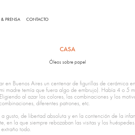
S & PRENSA
CONTACTO
CASA
Óleos sobre papel
r en Buenos Aires un centenar de figurillas de cerámica en
i madre temía que fuera algo de embrujo). Había 4 o 5 moti
 Eligiendo al azar los colores, las combinaciones y los motiv
 combinaciones, diferentes patrones, etc.
 gusto, de libertad absoluta y en la contención de la inf
te, en la que siempre rebozaban las visitas y los huésped
, extraño todo.